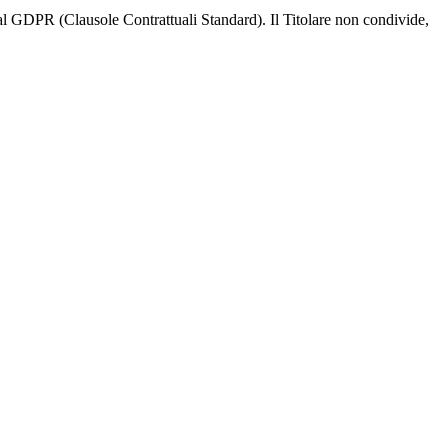
e dal GDPR (Clausole Contrattuali Standard). Il Titolare non condivide,